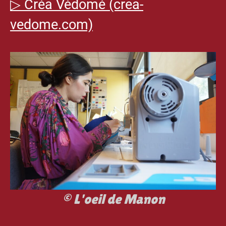
▷
Créa Védomé (crea-
vedome.com)
© L'oeil de Manon