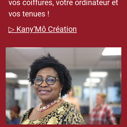
vos coiffures, votre ordinateur et
vos tenues !
▷
Kany’Mô Création